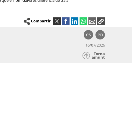
 que el nom Gal·la es diferencia de Gala.
Compartir
es
en
16/07/2026
Torna
amunt