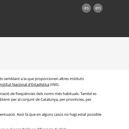
es
en
és semblant a la que proporcionen altres instituts
Institut Nacional d'Estadística
(INE).
denació de freqüències dels noms més habituals. També es
btenir per al conjunt de Catalunya, per províncies, per
entuació. Això fa que en alguns casos no hagi estat possible