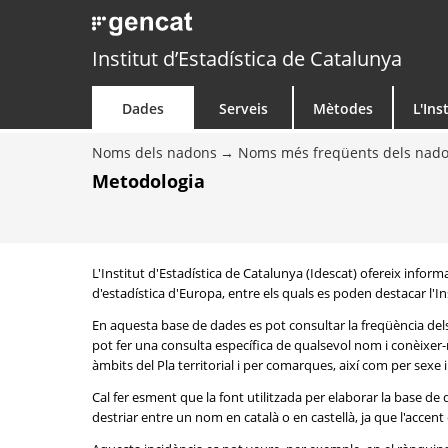
Institut d’Estadística de Catalunya
Dades
Serveis
Mètodes
L'Ins
Noms dels nadons
Noms més freqüents dels nad
Metodologia
L'Institut d'Estadística de Catalunya (Idescat) ofereix info
d'estadística d'Europa, entre els quals es poden destacar l'Inst
En aquesta base de dades es pot consultar la freqüència del
pot fer una consulta específica de qualsevol nom i conèixer-n
àmbits del Pla territorial i per comarques, així com per sexe
Cal fer esment que la font utilitzada per elaborar la base d
destriar entre un nom en català o en castellà, ja que l'accent