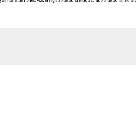
de noms de nenes. Així, el registre de Sofia inclou també el de Sofía, mentre