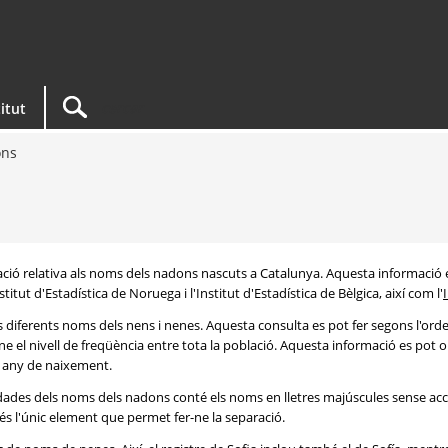
titut
ons
rmació relativa als noms dels nadons nascuts a Catalunya. Aquesta informació 
itut d'Estadística de Noruega i l'Institut d'Estadística de Bèlgica, així com l'
s diferents noms dels nens i nenes. Aquesta consulta es pot fer segons l'or
e el nivell de freqüència entre tota la població. Aquesta informació es pot o
 i any de naixement.
e dades dels noms dels nadons conté els noms en lletres majúscules sense acc
 és l'únic element que permet fer-ne la separació.