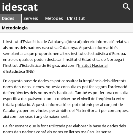
idescat
Dades
Serveis
Mètodes
L'Institut
Metodologia
L'Institut d'Estadística de Catalunya (Idescat) ofereix informació relativa
als noms dels nadons nascuts a Catalunya. Aquesta informació és
semblant a la que proporcionen altres instituts d'estadística d'Europa,
entre els quals es poden destacar l'Institut d'Estadística de Noruega i
l'Institut d'Estadística de Bèlgica, així com l'
Institut Nacional
d'Estadística
(INE).
En aquesta base de dades es pot consultar la freqüència dels diferents
noms dels nens i nenes. Aquesta consulta es pot fer segons l'ordenació
de freqüències dels noms més habituals. També es pot fer una consulta
específica de qualsevol nom i conèixer-ne el nivell de freqüència entre
tota la població. Aquesta informació es pot obtenir per al conjunt de
Catalunya, per províncies, per àmbits del Pla territorial i per comarques,
així com per sexe i any de naixement.
Cal fer esment que la font utilitzada per elaborar la base de dades dels
noms dels nadons conté els noms en lletres majúscules sense