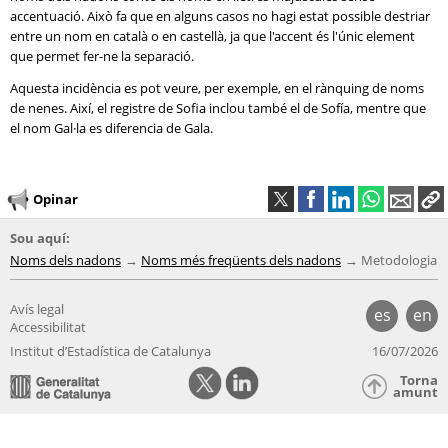
accentuació. Això fa que en alguns casos no hagi estat possible destriar
entre un nom en català o en castellà, ja que l'accent és l'únic element
que permet fer-ne la separació.
Aquesta incidència es pot veure, per exemple, en el rànquing de noms
de nenes. Així, el registre de Sofia inclou també el de Sofía, mentre que
el nom Gal·la es diferencia de Gala.
Opinar
Sou aquí:
Noms dels nadons
Noms més freqüents dels nadons
Metodologia
Avís legal
es
en
Accessibilitat
Institut d’Estadística de Catalunya
16/07/2026
Torna
amunt