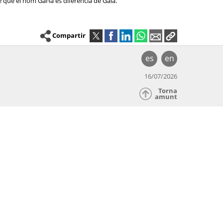
 que el nom Gal·la es diferencia de Gala.
Compartir
es
en
16/07/2026
Torna
amunt