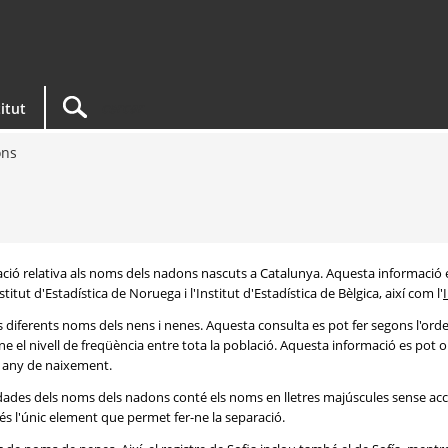
titut
ons
rmació relativa als noms dels nadons nascuts a Catalunya. Aquesta informació 
itut d'Estadística de Noruega i l'Institut d'Estadística de Bèlgica, així com l'
s diferents noms dels nens i nenes. Aquesta consulta es pot fer segons l'or
e el nivell de freqüència entre tota la població. Aquesta informació es pot o
 i any de naixement.
e dades dels noms dels nadons conté els noms en lletres majúscules sense acc
 és l'únic element que permet fer-ne la separació.