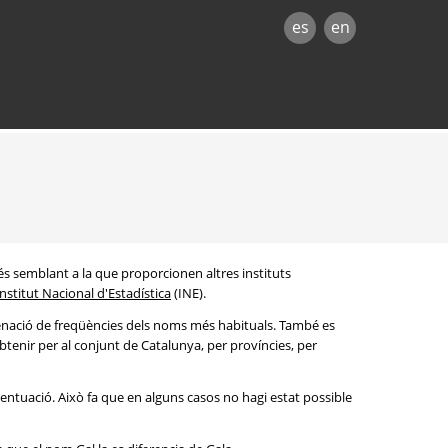
es
en
és semblant a la que proporcionen altres instituts
Institut Nacional d'Estadística
(INE).
denació de freqüències dels noms més habituals. També es
btenir per al conjunt de Catalunya, per províncies, per
entuació. Això fa que en alguns casos no hagi estat possible