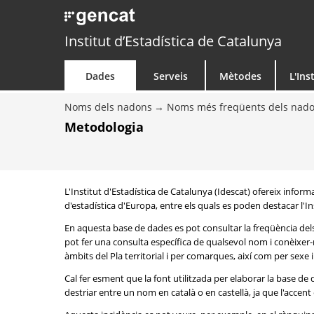
Institut d’Estadística de Catalunya
Dades
Serveis
Mètodes
L'Ins
Noms dels nadons
Noms més freqüents dels nad
Metodologia
L'Institut d'Estadística de Catalunya (Idescat) ofereix info
d'estadística d'Europa, entre els quals es poden destacar l'Inst
En aquesta base de dades es pot consultar la freqüència del
pot fer una consulta específica de qualsevol nom i conèixer-n
àmbits del Pla territorial i per comarques, així com per sexe
Cal fer esment que la font utilitzada per elaborar la base d
destriar entre un nom en català o en castellà, ja que l'accent