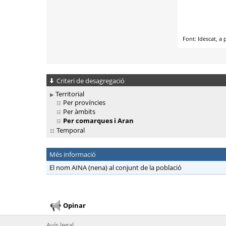
Criteri de desagregació
Territorial
Per províncies
Per àmbits
Per comarques i Aran
Temporal
Més informació
El nom AINA (nena) al conjunt de la població
Opinar
Avís legal