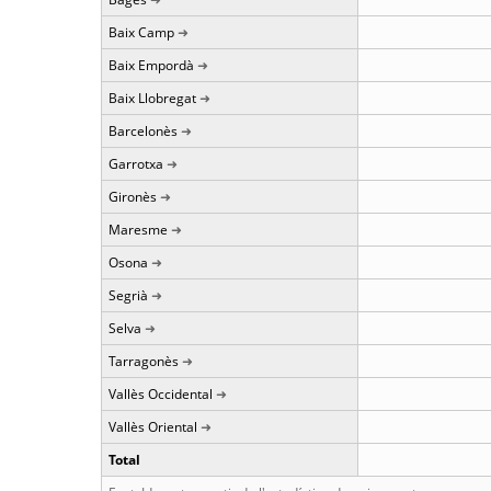
Baix Camp
Baix Empordà
Baix Llobregat
Barcelonès
Garrotxa
Gironès
Maresme
Osona
Segrià
Selva
Tarragonès
Vallès Occidental
Vallès Oriental
Total