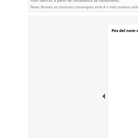
Font: Idescat, a partir de l'estadística de naixements.
Nota: Només es mostren comarques amb 4 o més nadons amb 