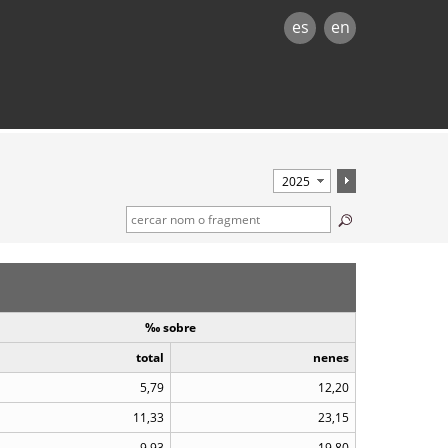
es
en
‰ sobre
total
nenes
5,79
12,20
11,33
23,15
9,93
19,80