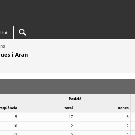
titut
ons
ues i Aran
Posició
reqüència
total
nenes
5
17
6
10
2
2
12
3
2