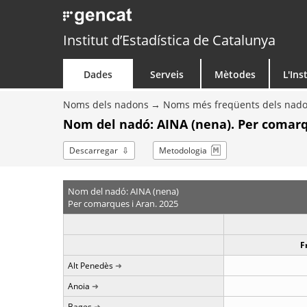
Institut d’Estadística de Catalunya
Dades
Serveis
Mètodes
L'Ins
Noms dels nadons
Noms més freqüents dels nad
Nom del nadó: AINA (nena). Per comarq
Descarregar
Metodologia
Nom del nadó: AINA (nena)
Per comarques i Aran. 2025
F
Alt Penedès
Anoia
Bages