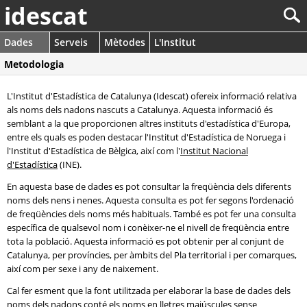
idescat
Dades
Serveis
Mètodes
L'Institut
Metodologia
L'Institut d'Estadística de Catalunya (Idescat) ofereix informació relativa
als noms dels nadons nascuts a Catalunya. Aquesta informació és
semblant a la que proporcionen altres instituts d'estadística d'Europa,
entre els quals es poden destacar l'Institut d'Estadística de Noruega i
l'Institut d'Estadística de Bèlgica, així com l'
Institut Nacional
d'Estadística
(INE).
En aquesta base de dades es pot consultar la freqüència dels diferents
noms dels nens i nenes. Aquesta consulta es pot fer segons l'ordenació
de freqüències dels noms més habituals. També es pot fer una consulta
específica de qualsevol nom i conèixer-ne el nivell de freqüència entre
tota la població. Aquesta informació es pot obtenir per al conjunt de
Catalunya, per províncies, per àmbits del Pla territorial i per comarques,
així com per sexe i any de naixement.
Cal fer esment que la font utilitzada per elaborar la base de dades dels
noms dels nadons conté els noms en lletres majúscules sense