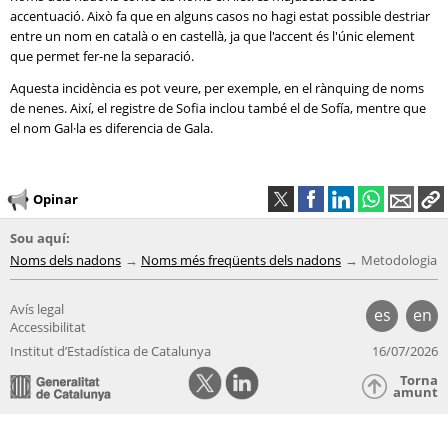
accentuació. Això fa que en alguns casos no hagi estat possible destriar
entre un nom en català o en castellà, ja que l'accent és l'únic element
que permet fer-ne la separació.
Aquesta incidència es pot veure, per exemple, en el rànquing de noms
de nenes. Així, el registre de Sofia inclou també el de Sofía, mentre que
el nom Gal·la es diferencia de Gala.
Opinar
Sou aquí:
Noms dels nadons
Noms més freqüents dels nadons
Metodologia
Avís legal
es
en
Accessibilitat
Institut d’Estadística de Catalunya
16/07/2026
Torna
amunt