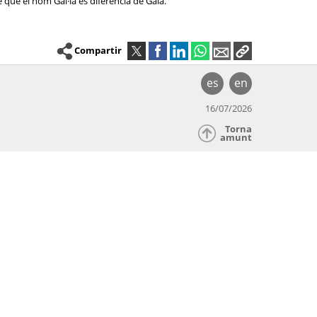
 que el nom Gal·la es diferencia de Gala.
Compartir
es
en
16/07/2026
Torna
amunt