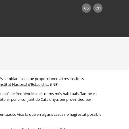
es
en
és semblant a la que proporcionen altres instituts
Institut Nacional d'Estadística
(INE).
denació de freqüències dels noms més habituals. També es
btenir per al conjunt de Catalunya, per províncies, per
entuació. Això fa que en alguns casos no hagi estat possible