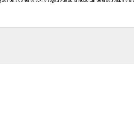
de noms de nenes. Així, el registre de Sofia inclou també el de Sofía, mentre