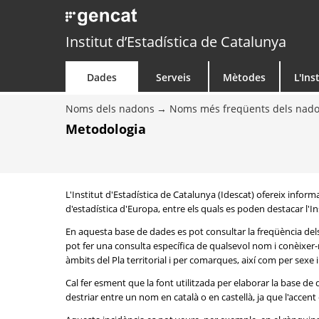
Institut d’Estadística de Catalunya
Dades
Serveis
Mètodes
L'Ins
Noms dels nadons
Noms més freqüents dels nad
Metodologia
L'Institut d'Estadística de Catalunya (Idescat) ofereix info
d'estadística d'Europa, entre els quals es poden destacar l'Inst
En aquesta base de dades es pot consultar la freqüència del
pot fer una consulta específica de qualsevol nom i conèixer-n
àmbits del Pla territorial i per comarques, així com per sexe
Cal fer esment que la font utilitzada per elaborar la base d
destriar entre un nom en català o en castellà, ja que l'accent