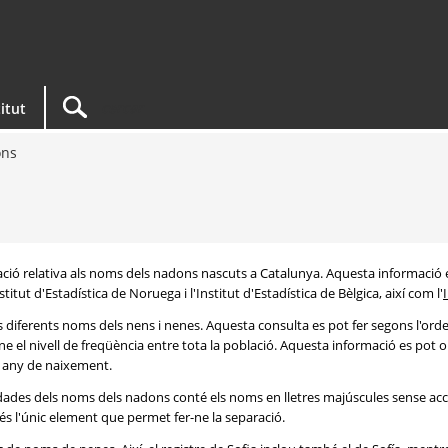
titut
ons
rmació relativa als noms dels nadons nascuts a Catalunya. Aquesta informació 
itut d'Estadística de Noruega i l'Institut d'Estadística de Bèlgica, així com l'
s diferents noms dels nens i nenes. Aquesta consulta es pot fer segons l'or
e el nivell de freqüència entre tota la població. Aquesta informació es pot o
 i any de naixement.
e dades dels noms dels nadons conté els noms en lletres majúscules sense acc
 és l'únic element que permet fer-ne la separació.