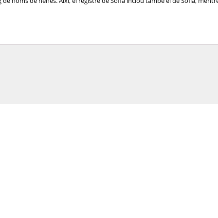
de noms de nenes. Així, el registre de Sofia inclou també el de Sofía, mentre