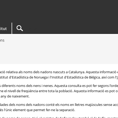
titut
ons
rmació relativa als noms dels nadons nascuts a Catalunya. Aquesta informació 
itut d'Estadística de Noruega i l'Institut d'Estadística de Bèlgica, així com l'
s diferents noms dels nens i nenes. Aquesta consulta es pot fer segons l'or
e el nivell de freqüència entre tota la població. Aquesta informació es pot o
 i any de naixement.
e dades dels noms dels nadons conté els noms en lletres majúscules sense acc
 és l'únic element que permet fer-ne la separació.