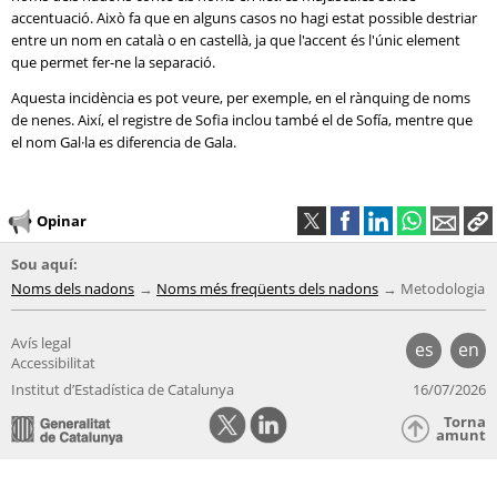
accentuació. Això fa que en alguns casos no hagi estat possible destriar
entre un nom en català o en castellà, ja que l'accent és l'únic element
que permet fer-ne la separació.
Aquesta incidència es pot veure, per exemple, en el rànquing de noms
de nenes. Així, el registre de Sofia inclou també el de Sofía, mentre que
el nom Gal·la es diferencia de Gala.
Opinar
Sou aquí:
Noms dels nadons
Noms més freqüents dels nadons
Metodologia
Avís legal
es
en
Accessibilitat
Institut d’Estadística de Catalunya
16/07/2026
Torna
amunt