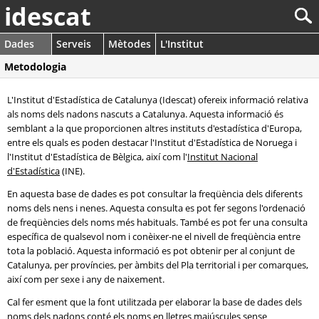
idescat
Dades
Serveis
Mètodes
L'Institut
Metodologia
L'Institut d'Estadística de Catalunya (Idescat) ofereix informació relativa
als noms dels nadons nascuts a Catalunya. Aquesta informació és
semblant a la que proporcionen altres instituts d'estadística d'Europa,
entre els quals es poden destacar l'Institut d'Estadística de Noruega i
l'Institut d'Estadística de Bèlgica, així com l'
Institut Nacional
d'Estadística
(INE).
En aquesta base de dades es pot consultar la freqüència dels diferents
noms dels nens i nenes. Aquesta consulta es pot fer segons l'ordenació
de freqüències dels noms més habituals. També es pot fer una consulta
específica de qualsevol nom i conèixer-ne el nivell de freqüència entre
tota la població. Aquesta informació es pot obtenir per al conjunt de
Catalunya, per províncies, per àmbits del Pla territorial i per comarques,
així com per sexe i any de naixement.
Cal fer esment que la font utilitzada per elaborar la base de dades dels
noms dels nadons conté els noms en lletres majúscules sense