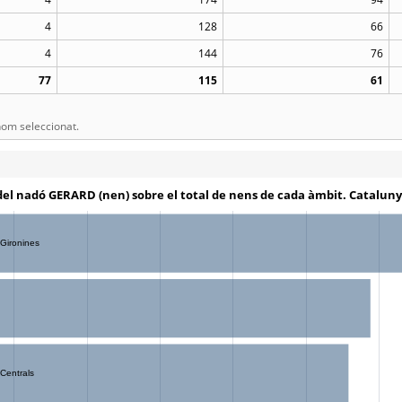
4
128
66
4
144
76
77
115
61
om seleccionat.