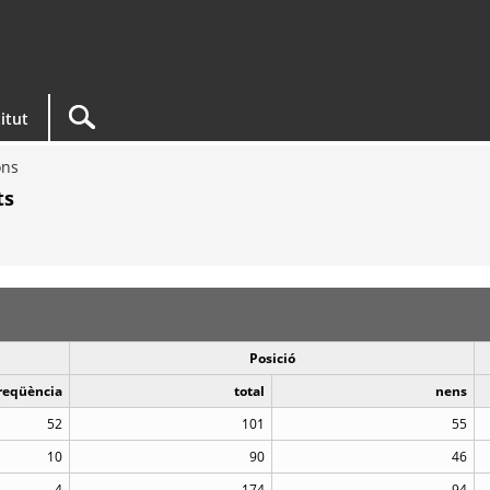
titut
ons
ts
Posició
reqüència
total
nens
52
101
55
10
90
46
4
174
94