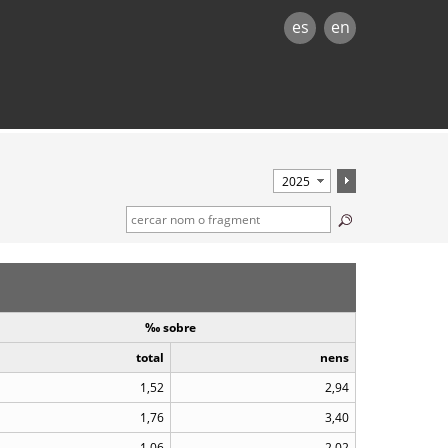
es
en
‰ sobre
total
nens
1,52
2,94
1,76
3,40
1,06
2,02