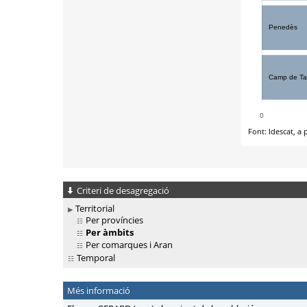
Criteri de desagregació
Territorial
Per províncies
Per àmbits
Per comarques i Aran
Temporal
Més informació