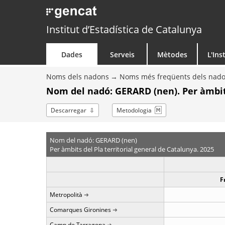
Institut d’Estadística de Catalunya
Dades
Serveis
Mètodes
L'Ins
Noms dels nadons
Noms més freqüents dels nad
Nom del nadó: GERARD (nen). Per àmbi
Descarregar
Metodologia
Nom del nadó: GERARD (nen)
Per àmbits del Pla territorial general de Catalunya. 2025
F
Metropolità
Comarques Gironines
Camp de Tarragona