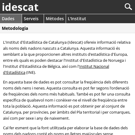
idescat
Dades
Serveis
Mètodes
L'Institut
Metodologia
L'Institut d'Estadística de Catalunya (Idescat) ofereix informació relativa
als noms dels nadons nascuts a Catalunya. Aquesta informació és
semblant a la que proporcionen altres instituts d'estadística d'Europa,
entre els quals es poden destacar l'Institut d'Estadística de Noruega i
l'Institut d'Estadística de Bèlgica, així com l'
Institut Nacional
d'Estadística
(INE).
En aquesta base de dades es pot consultar la freqüència dels diferents
noms dels nens i nenes. Aquesta consulta es pot fer segons l'ordenació
de freqüències dels noms més habituals. També es pot fer una consulta
específica de qualsevol nom i conèixer-ne el nivell de freqüència entre
tota la població. Aquesta informació es pot obtenir per al conjunt de
Catalunya, per províncies, per àmbits del Pla territorial i per comarques,
així com per sexe i any de naixement.
Cal fer esment que la font utilitzada per elaborar la base de dades dels
noms dels nadons conté els noms en lletres majúscules sense