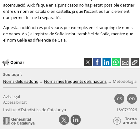
accentuació. Això fa que en alguns casos no hagi estat possible destriar
entre un nom en català o en castellà, ja que l'accent és l'únic element
que permet fer-ne la separació.
Aquesta incidència es pot veure, per exemple, en el rànquing de noms
de nenes. Així, el registre de Sofia inclou també el de Sofía, mentre que
el nom Gal·la es diferencia de Gala.
Opinar
Sou aquí:
Noms dels nadons
Noms més freqüents dels nadons
Metodologia
Avís legal
es
en
Accessibilitat
Institut d’Estadística de Catalunya
16/07/2026
Torna
amunt