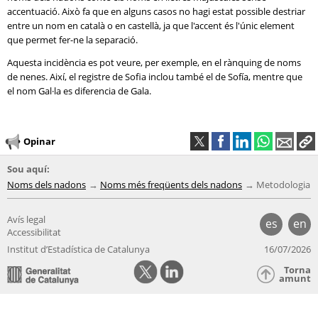
accentuació. Això fa que en alguns casos no hagi estat possible destriar
entre un nom en català o en castellà, ja que l'accent és l'únic element
que permet fer-ne la separació.
Aquesta incidència es pot veure, per exemple, en el rànquing de noms
de nenes. Així, el registre de Sofia inclou també el de Sofía, mentre que
el nom Gal·la es diferencia de Gala.
Opinar
Sou aquí:
Noms dels nadons
Noms més freqüents dels nadons
Metodologia
Avís legal
es
en
Accessibilitat
Institut d’Estadística de Catalunya
16/07/2026
Torna
amunt