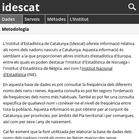
idescat
Dades
Serveis
Mètodes
L'Institut
Metodologia
L'Institut d'Estadística de Catalunya (Idescat) ofereix informació relativa
als noms dels nadons nascuts a Catalunya. Aquesta informació és
semblant a la que proporcionen altres instituts d'estadística d'Europa,
entre els quals es poden destacar l'Institut d'Estadística de Noruega i
l'Institut d'Estadística de Bèlgica, així com l'
Institut Nacional
d'Estadística
(INE).
En aquesta base de dades es pot consultar la freqüència dels diferents
noms dels nens i nenes. Aquesta consulta es pot fer segons l'ordenació
de freqüències dels noms més habituals. També es pot fer una consulta
específica de qualsevol nom i conèixer-ne el nivell de freqüència entre
tota la població. Aquesta informació es pot obtenir per al conjunt de
Catalunya, per províncies, per àmbits del Pla territorial i per comarques,
així com per sexe i any de naixement.
Cal fer esment que la font utilitzada per elaborar la base de dades dels
noms dels nadons conté els noms en lletres majúscules sense