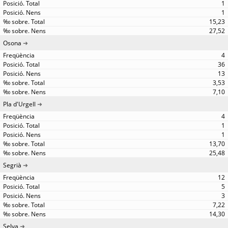
1
1
15,23
27,52
Osona
4
36
13
3,53
7,10
Pla d'Urgell
4
1
1
13,70
25,48
Segrià
12
5
3
7,22
14,30
Selva