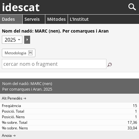
idescat
Dades
Serveis
Mètodes
L'Institut
Nom del nadó: MARC (nen). Per comarques i Aran
Metodologia
Nom del nadó: MARC (nen)
Per comarques i Aran. 2025
Alt Penedès
15
1
1
17,36
33,04
Anoia