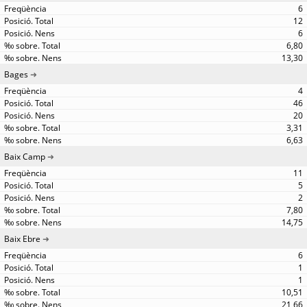
6
12
6
6,80
13,30
Bages
4
46
20
3,31
6,63
Baix Camp
11
5
2
7,80
14,75
Baix Ebre
6
1
1
10,51
21,66