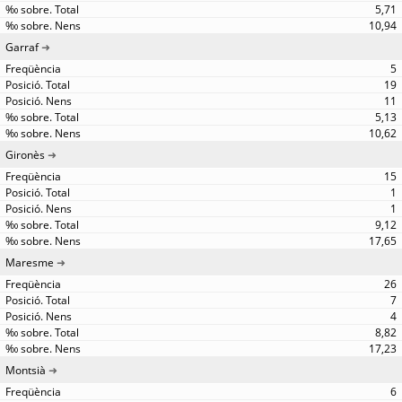
5,71
10,94
Garraf
5
19
11
5,13
10,62
Gironès
15
1
1
9,12
17,65
Maresme
26
7
4
8,82
17,23
Montsià
6