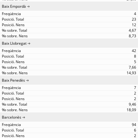
Baix Empordà
4
23
12
4,67
8,73
Baix Llobregat
42
8
5
7,66
14,93
Baix Penedès
7
2
2
9,46
18,09
Barcelonès
94
6
2