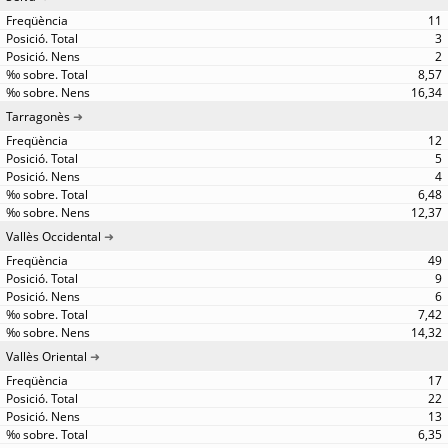
11
3
2
8,57
16,34
Tarragonès
12
5
4
6,48
12,37
Vallès Occidental
49
9
6
7,42
14,32
Vallès Oriental
17
22
13
6,35