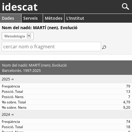
idescat
Dades
Serveis
Mètodes
L'Institut
Nom del nadó: MARTÍ (nen). Evolució
Metodologia
Nom del nadó: MARTÍ (nen). Evolució
Barcelonès. 1997-2025
2025
79
13
7
4,79
9,20
2024
74
18