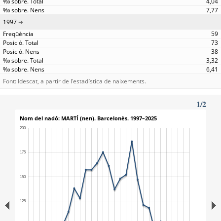
4,04
7,77
1997
59
73
38
3,32
6,41
Font: Idescat, a partir de l'estadística de naixements.