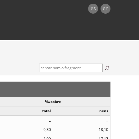
es
en
‰ sobre
total
nens
..
..
9,30
18,10
8,99
17,17