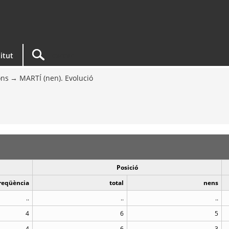
titut
ons
MARTÍ (nen). Evolució
Posició
reqüència
total
nens
..
..
..
4
6
5
4
6
3