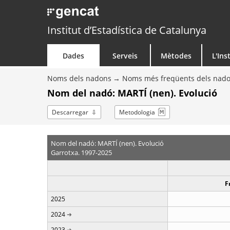
Institut d’Estadística de Catalunya
Dades
Serveis
Mètodes
L'Ins
Noms dels nadons
Noms més freqüents dels nad
Nom del nadó: MARTÍ (nen). Evolució
Descarregar
Metodologia
Nom del nadó: MARTÍ (nen). Evolució
Garrotxa. 1997-2025
F
2025
2024
2023