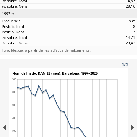
14,67
28,16
1997
635
8
3
14,71
28,43
Font: Idescat, a partir de l'estadística de naixements.