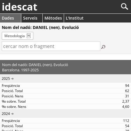
idescat
Dades
Serveis
Mètodes
L'Institut
Nom del nadó: DANIEL (nen). Evolució
Metodologia
Nom del nadó: DANIEL (nen). Evolució
Barcelona. 1997-2025
2025
94
62
31
2,37
4,60
2024
112
54