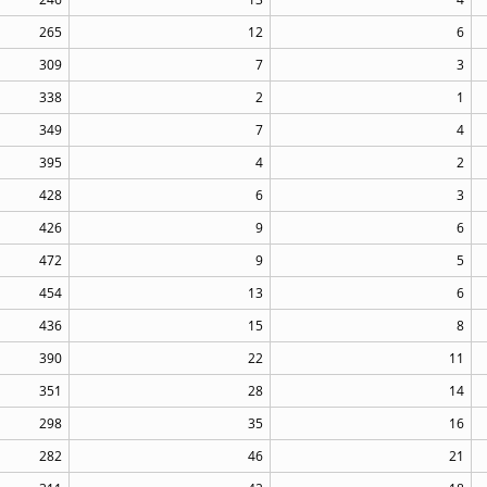
265
12
6
309
7
3
338
2
1
349
7
4
395
4
2
428
6
3
426
9
6
472
9
5
454
13
6
436
15
8
390
22
11
351
28
14
298
35
16
282
46
21