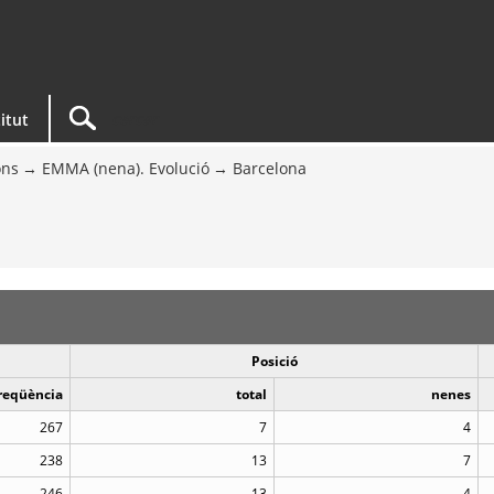
titut
ons
EMMA (nena). Evolució
Barcelona
Posició
reqüència
total
nenes
267
7
4
238
13
7
246
13
4