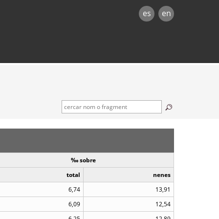
es
en
‰ sobre
total
nenes
6,74
13,91
6,09
12,54
6,25
12,89