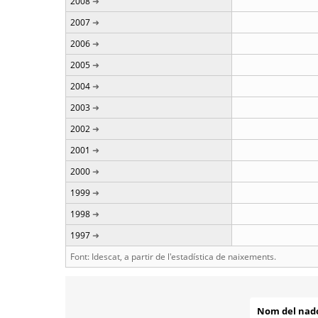
2008
2007
2006
2005
2004
2003
2002
2001
2000
1999
1998
1997
Font: Idescat, a partir de l'estadística de naixements.