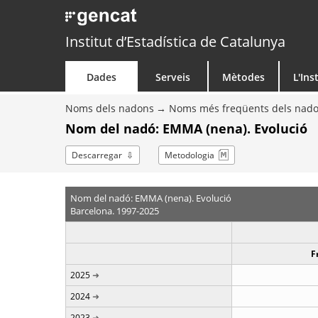
Institut d’Estadística de Catalunya
Dades
Serveis
Mètodes
L'Ins
Noms dels nadons
Noms més freqüents dels nad
Nom del nadó: EMMA (nena). Evolució
Descarregar
Metodologia
Nom del nadó: EMMA (nena). Evolució
Barcelona. 1997-2025
F
2025
2024
2023