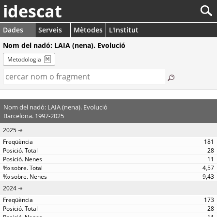
idescat
Dades
Serveis
Mètodes
L'Institut
Nom del nadó: LAIA (nena). Evolució
Metodologia
Nom del nadó: LAIA (nena). Evolució
Barcelona. 1997-2025
2025
181
28
11
4,57
9,43
2024
173
28