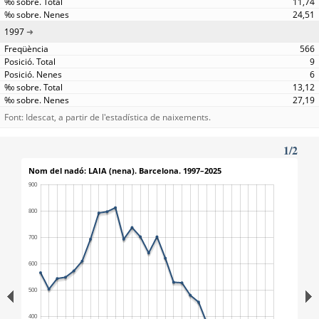
11,74
24,51
1997
566
9
6
13,12
27,19
Font: Idescat, a partir de l'estadística de naixements.