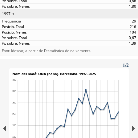
0,86
1,80
1997
29
216
104
0,67
1,39
Font: Idescat, a partir de l'estadística de naixements.