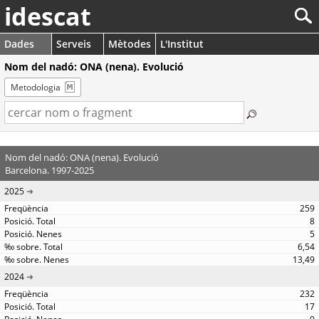
idescat
Dades
Serveis
Mètodes
L'Institut
Nom del nadó: ONA (nena). Evolució
Metodologia
Nom del nadó: ONA (nena). Evolució
Barcelona. 1997-2025
2025
259
8
5
6,54
13,49
2024
232
17