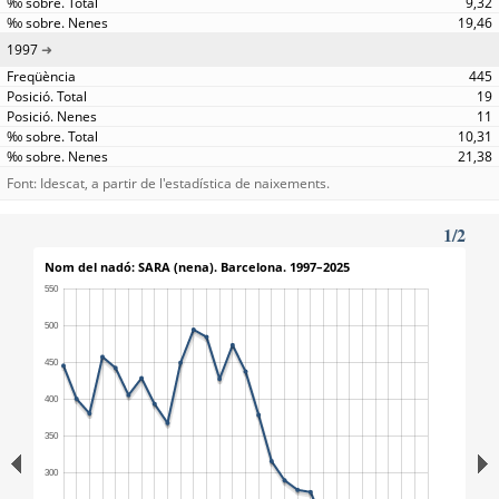
9,32
19,46
1997
445
19
11
10,31
21,38
Font: Idescat, a partir de l'estadística de naixements.