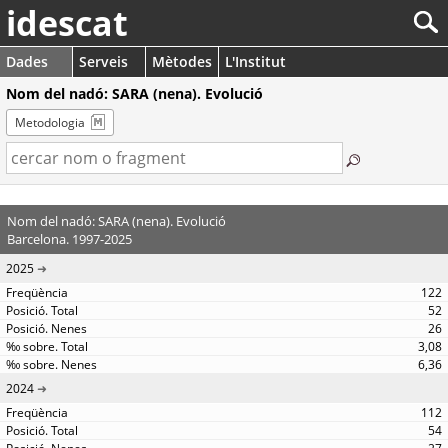
idescat
Dades
Serveis
Mètodes
L'Institut
Nom del nadó: SARA (nena). Evolució
Metodologia
Nom del nadó: SARA (nena). Evolució
Barcelona. 1997-2025
2025
122
52
26
3,08
6,36
2024
112
54