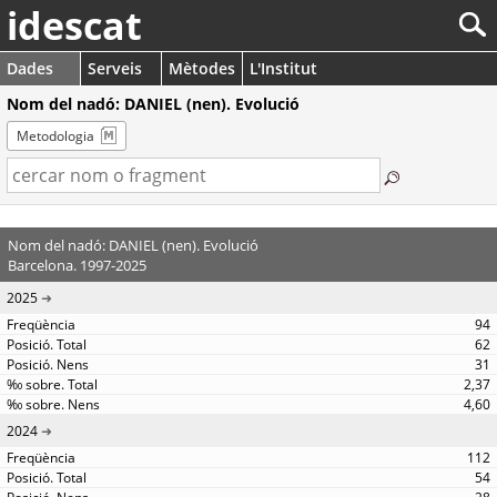
idescat
Dades
Serveis
Mètodes
L'Institut
Nom del nadó: DANIEL (nen). Evolució
Metodologia
Nom del nadó: DANIEL (nen). Evolució
Barcelona. 1997-2025
2025
94
62
31
2,37
4,60
2024
112
54