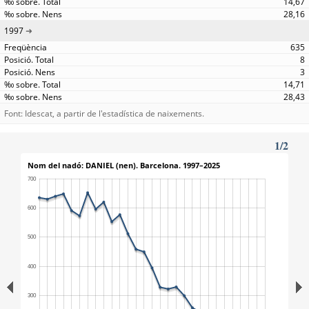
14,67
28,16
1997
635
8
3
14,71
28,43
Font: Idescat, a partir de l'estadística de naixements.