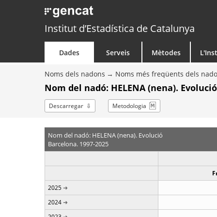
Institut d’Estadística de Catalunya
Dades
Serveis
Mètodes
L'Ins
Noms dels nadons
Noms més freqüents dels nad
Nom del nadó: HELENA (nena). Evolució
Descarregar
Metodologia
Nom del nadó: HELENA (nena). Evolució
Barcelona. 1997-2025
F
2025
2024
2023