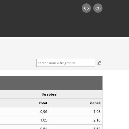
es
en
‰ sobre
total
nenes
0,96
1,98
1,05
2,16
0,81
1,68