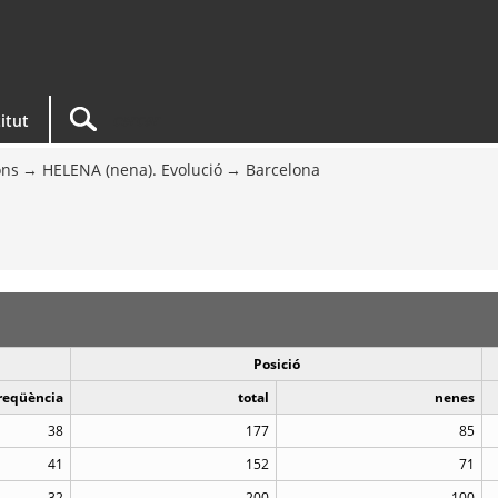
titut
ons
HELENA (nena). Evolució
Barcelona
Posició
reqüència
total
nenes
38
177
85
41
152
71
32
200
100