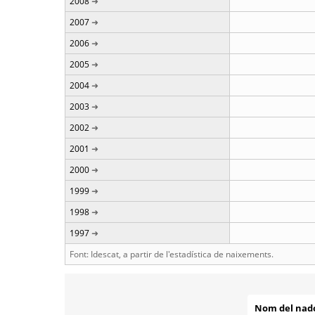
2008
2007
2006
2005
2004
2003
2002
2001
2000
1999
1998
1997
Font: Idescat, a partir de l'estadística de naixements.