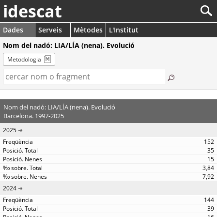
idescat
Dades
Serveis
Mètodes
L'Institut
Nom del nadó: LIA/LÍA (nena). Evolució
Metodologia
Nom del nadó: LIA/LÍA (nena). Evolució
Barcelona. 1997-2025
2025
152
35
15
3,84
7,92
2024
144
39