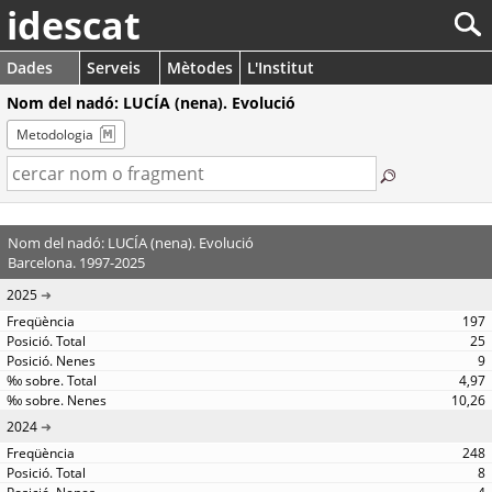
idescat
Dades
Serveis
Mètodes
L'Institut
Nom del nadó: LUCÍA (nena). Evolució
Metodologia
Nom del nadó: LUCÍA (nena). Evolució
Barcelona. 1997-2025
2025
197
25
9
4,97
10,26
2024
248
8