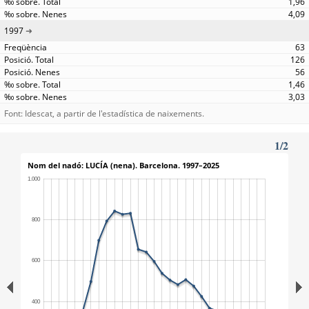
1,96
4,09
1997
63
126
56
1,46
3,03
Font: Idescat, a partir de l'estadística de naixements.