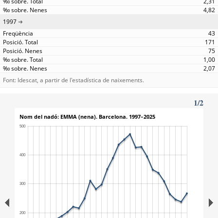
2,31
4,82
1997
43
171
75
1,00
2,07
Font: Idescat, a partir de l'estadística de naixements.