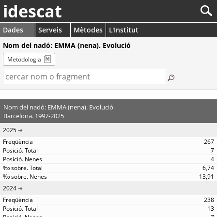
idescat
Dades
Serveis
Mètodes
L'Institut
Nom del nadó: EMMA (nena). Evolució
Metodologia
Nom del nadó: EMMA (nena). Evolució
Barcelona. 1997-2025
2025
267
7
4
6,74
13,91
2024
238
13