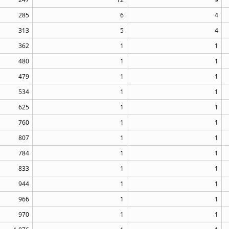
285
6
4
313
5
4
362
1
1
480
1
1
479
1
1
534
1
1
625
1
1
760
1
1
807
1
1
784
1
1
833
1
1
944
1
1
966
1
1
970
1
1