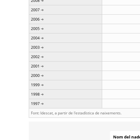
2008
2007
2006
2005
2004
2003
2002
2001
2000
1999
1998
1997
Font: Idescat, a partir de l'estadística de naixements.