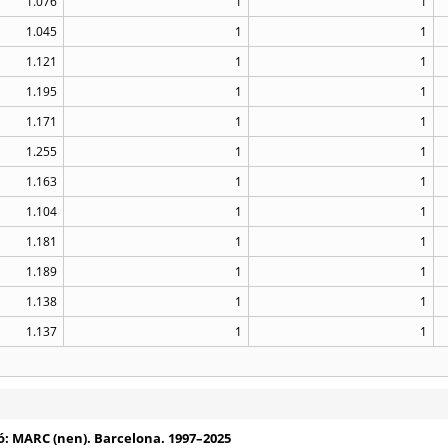
1.076
1
1
1.045
1
1
1.121
1
1
1.195
1
1
1.171
1
1
1.255
1
1
1.163
1
1
1.104
1
1
1.181
1
1
1.189
1
1
1.138
1
1
1.137
1
1