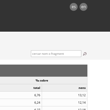
es
en
‰ sobre
total
nens
6,76
13,12
6,24
12,14
6,27
12,18