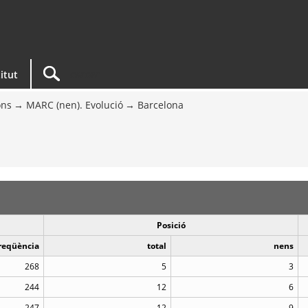
titut
ons
MARC (nen). Evolució
Barcelona
Posició
reqüència
total
nens
268
5
3
244
12
6
247
12
9