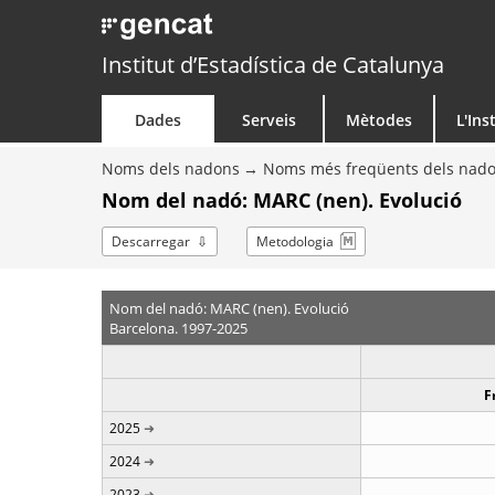
Institut d’Estadística de Catalunya
Dades
Serveis
Mètodes
L'Ins
Noms dels nadons
Noms més freqüents dels nad
Nom del nadó: MARC (nen). Evolució
Descarregar
Metodologia
Nom del nadó: MARC (nen). Evolució
Barcelona. 1997-2025
F
2025
2024
2023