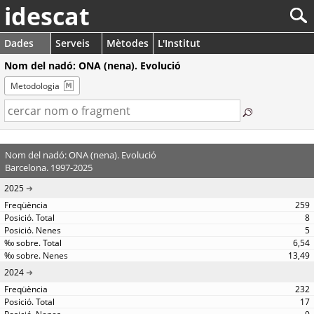
idescat
Dades
Serveis
Mètodes
L'Institut
Nom del nadó: ONA (nena). Evolució
Metodologia
Nom del nadó: ONA (nena). Evolució
Barcelona. 1997-2025
2025
259
8
5
6,54
13,49
2024
232
17