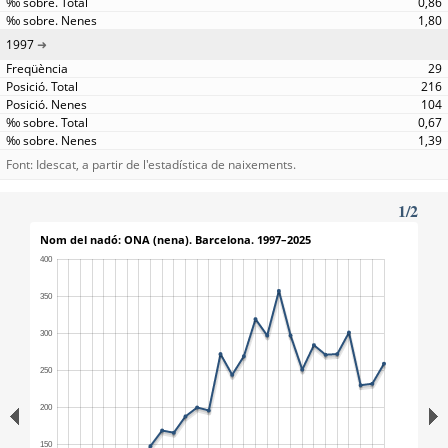
0,86
1,80
1997
29
216
104
0,67
1,39
Font: Idescat, a partir de l'estadística de naixements.