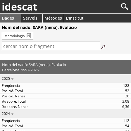
idescat
Dades
Serveis
Mètodes
L'Institut
Nom del nadó: SARA (nena). Evolució
Metodologia
Nom del nadó: SARA (nena). Evolució
Barcelona. 1997-2025
2025
122
52
26
3,08
6,36
2024
112
54