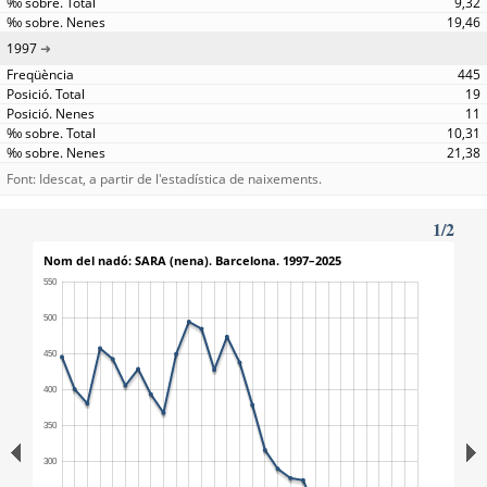
9,32
19,46
1997
445
19
11
10,31
21,38
Font: Idescat, a partir de l'estadística de naixements.