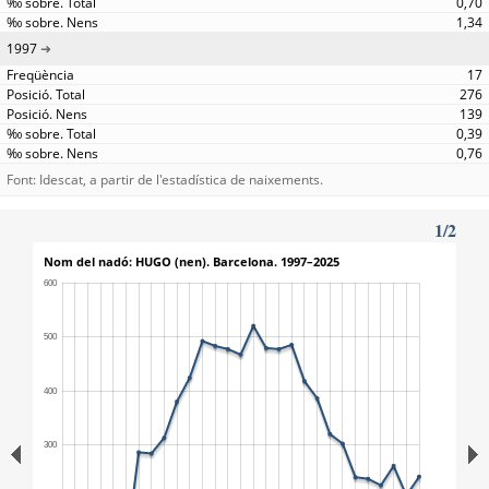
0,70
1,34
1997
17
276
139
0,39
0,76
Font: Idescat, a partir de l'estadística de naixements.