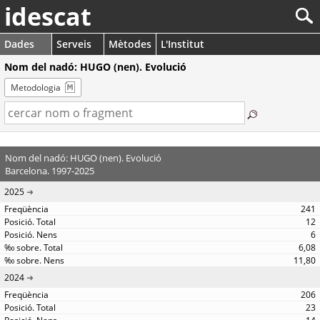
idescat
Dades
Serveis
Mètodes
L'Institut
Nom del nadó: HUGO (nen). Evolució
Metodologia
Nom del nadó: HUGO (nen). Evolució
Barcelona. 1997-2025
2025
241
12
6
6,08
11,80
2024
206
23