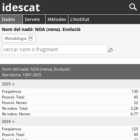
idescat
Dades
Serveis
Mètodes
L'Institut
Nom del nadó: NOA (nena). Evolució
Metodologia
Nom del nadó: NOA (nena). Evolució
Barcelona. 1997-2025
2025
130
45
22
3,28
6,77
2024
125
49