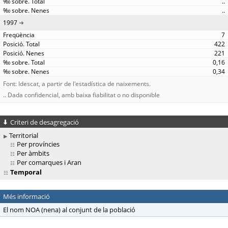
..
..
1997
7
422
221
0,16
0,34
Font: Idescat, a partir de l'estadística de naixements.
.. Dada confidencial, amb baixa fiabilitat o no disponible
Criteri de desagregació
Territorial
Per províncies
Per àmbits
Per comarques i Aran
Temporal
Més informació
El nom NOA (nena) al conjunt de la població