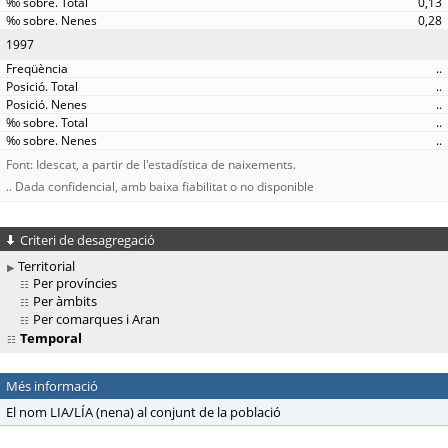
0,13
0,28
1997
..
..
..
..
..
Font: Idescat, a partir de l'estadística de naixements.
.. Dada confidencial, amb baixa fiabilitat o no disponible
Criteri de desagregació
Territorial
Per províncies
Per àmbits
Per comarques i Aran
Temporal
Més informació
El nom LIA/LÍA (nena) al conjunt de la població