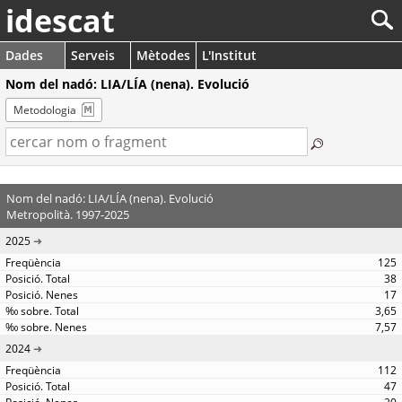
idescat
Dades
Serveis
Mètodes
L'Institut
Nom del nadó: LIA/LÍA (nena). Evolució
Metodologia
Nom del nadó: LIA/LÍA (nena). Evolució
Metropolità. 1997-2025
2025
125
38
17
3,65
7,57
2024
112
47