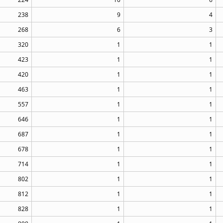
238
9
4
268
6
3
320
1
1
423
1
1
420
1
1
463
1
1
557
1
1
646
1
1
687
1
1
678
1
1
714
1
1
802
1
1
812
1
1
828
1
1