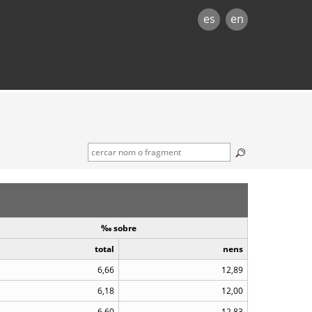
es
en
‰ sobre
total
nens
6,66
12,89
6,18
12,00
6,60
12,83