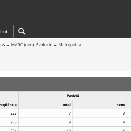
titut
ons
MARC (nen). Evolució
Metropolità
Posició
reqüència
total
nens
228
7
3
208
9
4
224
10
6