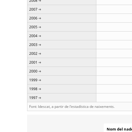
2008
2007
2006
2005
2004
2003
2002
2001
2000
1999
1998
1997
Font: Idescat, a partir de l'estadística de naixements.