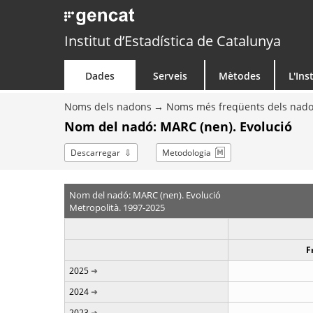
Institut d’Estadística de Catalunya
Dades
Serveis
Mètodes
L'Ins
Noms dels nadons
Noms més freqüents dels nad
Nom del nadó: MARC (nen). Evolució
Descarregar
Metodologia
Nom del nadó: MARC (nen). Evolució
Metropolità. 1997-2025
F
2025
2024
2023