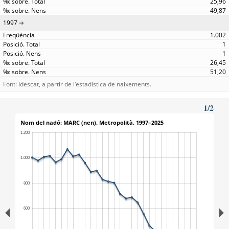
25,96
49,87
1997
1.002
1
1
26,45
51,20
Font: Idescat, a partir de l'estadística de naixements.