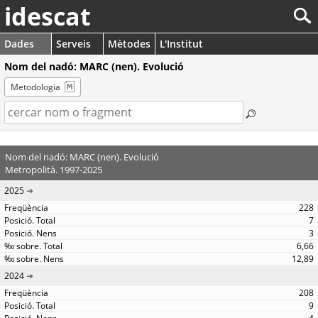
idescat
Dades
Serveis
Mètodes
L'Institut
Nom del nadó: MARC (nen). Evolució
Metodologia
Nom del nadó: MARC (nen). Evolució
Metropolità. 1997-2025
2025
228
7
3
6,66
12,89
2024
208
9