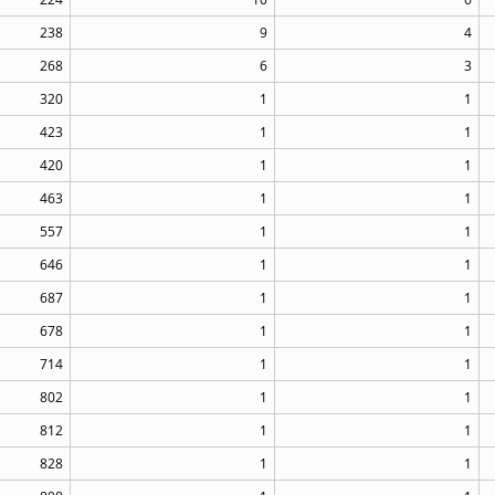
238
9
4
268
6
3
320
1
1
423
1
1
420
1
1
463
1
1
557
1
1
646
1
1
687
1
1
678
1
1
714
1
1
802
1
1
812
1
1
828
1
1