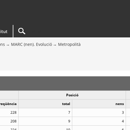
titut
ons
MARC (nen). Evolució
Metropolità
Posició
reqüència
total
nens
228
7
3
208
9
4
224
10
6