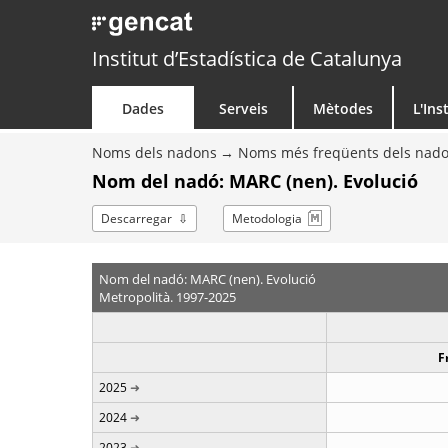
Institut d’Estadística de Catalunya
Dades
Serveis
Mètodes
L'Ins
Noms dels nadons
Noms més freqüents dels nad
Nom del nadó: MARC (nen). Evolució
Descarregar
Metodologia
Nom del nadó: MARC (nen). Evolució
Metropolità. 1997-2025
F
2025
2024
2023