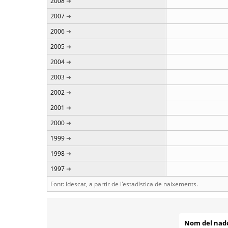
2008
2007
2006
2005
2004
2003
2002
2001
2000
1999
1998
1997
Font: Idescat, a partir de l'estadística de naixements.