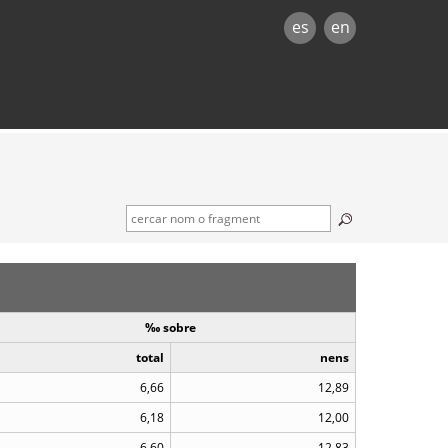
es
en
‰ sobre
total
nens
6,66
12,89
6,18
12,00
6,60
12,83