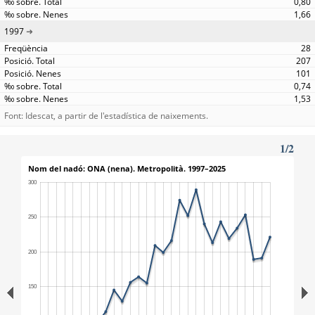
0,80
1,66
1997
28
207
101
0,74
1,53
Font: Idescat, a partir de l'estadística de naixements.