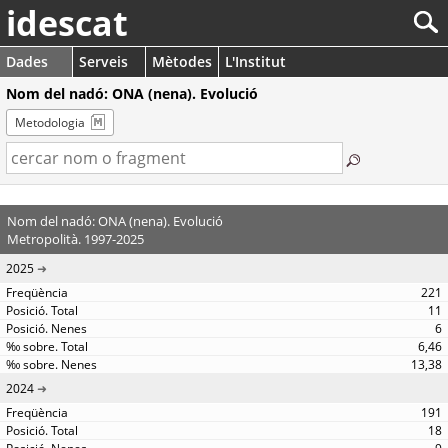
idescat
Dades
Serveis
Mètodes
L'Institut
Nom del nadó: ONA (nena). Evolució
Metodologia
Nom del nadó: ONA (nena). Evolució
Metropolità. 1997-2025
2025
221
11
6
6,46
13,38
2024
191
18