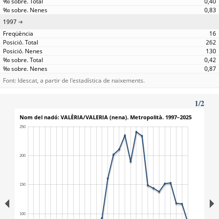
0,40
0,83
1997
16
262
130
0,42
0,87
Font: Idescat, a partir de l'estadística de naixements.