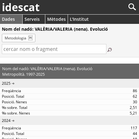
idescat
Dades
Serveis
Mètodes
L'Institut
Nom del nadó: VALÈRIA/VALERIA (nena). Evolució
Metodologia
Nom del nadó: VALÈRIA/VALERIA (nena). Evolució
Metropolità. 1997-2025
2025
86
62
30
2,51
5,21
2024
117
44