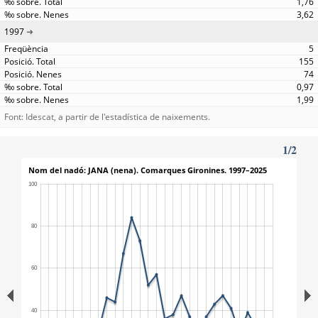
1,76
3,62
1997
5
155
74
0,97
1,99
Font: Idescat, a partir de l'estadística de naixements.