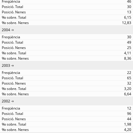
46
30
13
6,15
12,83
2004
30
49
25
4,11
8,36
2003
22
65
32
3,20
6,64
2002
12
96
44
1,98
4,20