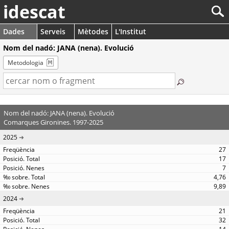
idescat
Dades
Serveis
Mètodes
L'Institut
Nom del nadó: JANA (nena). Evolució
Metodologia
Nom del nadó: JANA (nena). Evolució
Comarques Gironines. 1997-2025
2025
27
17
7
4,76
9,89
2024
21
32