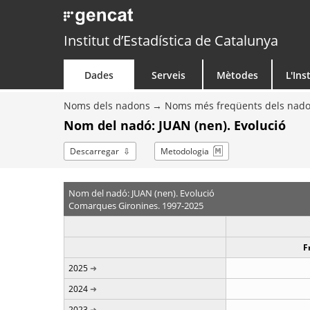
Institut d’Estadística de Catalunya
Dades
Serveis
Mètodes
L'Ins
Noms dels nadons
Noms més freqüents dels nad
Nom del nadó: JUAN (nen). Evolució
Descarregar
Metodologia
Nom del nadó: JUAN (nen). Evolució
Comarques Gironines. 1997-2025
F
2025
2024
2023