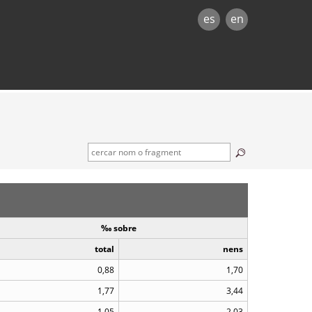
es
en
‰ sobre
total
nens
0,88
1,70
1,77
3,44
1,05
2,03