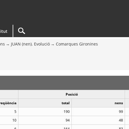
titut
ons
JUAN (nen). Evolució
Comarques Gironines
Posició
reqüència
total
nens
5
190
99
10
94
48
6
164
83