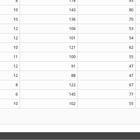
8
178
93
10
143
80
10
136
70
12
106
53
12
101
54
10
121
62
11
100
55
12
91
47
12
88
47
8
122
67
6
145
77
10
102
55