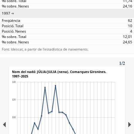
11,74
24,16
1997
62
10
4
12,01
24,65
Font: Idescat, a partir de l'estadística de naixements.