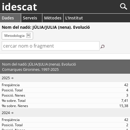
idescat
Dades
Serveis
Mètodes
L'Institut
Nom del nadó: JÚLIA/JULIA (nena). Evolució
Metodologia
Nom del nadó: JÚLIA/JULIA (nena). Evolució
Comarques Gironines. 1997-2025
2025
42
4
3
7,41
15,38
2024
42
2