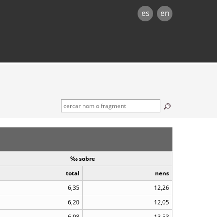
es
en
‰ sobre
total
nens
6,35
12,26
6,20
12,05
6,98
13,53