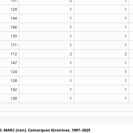
131
2
1
129
1
1
144
1
1
166
1
1
135
1
1
171
1
1
112
2
2
147
1
1
124
1
1
128
1
1
142
1
1
130
1
1