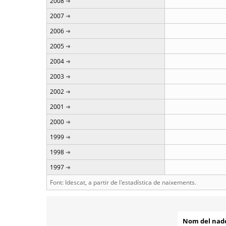
2008
2007
2006
2005
2004
2003
2002
2001
2000
1999
1998
1997
Font: Idescat, a partir de l'estadística de naixements.