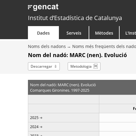
Institut d’Estadística de Catalunya
Dades
Serveis
Mètodes
L'Ins
Noms dels nadons
Noms més freqüents dels nad
Nom del nadó: MARC (nen). Evolució
Descarregar
Metodologia
Nom del nadó: MARC (nen). Evolució
Comarques Gironines. 1997-2025
F
2025
2024
2023