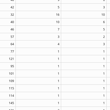
42
5
3
32
16
10
40
10
6
46
7
5
57
3
2
64
4
3
77
1
1
121
1
1
95
1
1
101
1
1
109
1
1
115
1
1
114
1
1
145
1
1