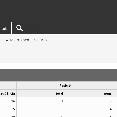
titut
ons
MARC (nen). Evolució
Posició
reqüència
total
nens
36
9
5
35
5
4
40
9
6