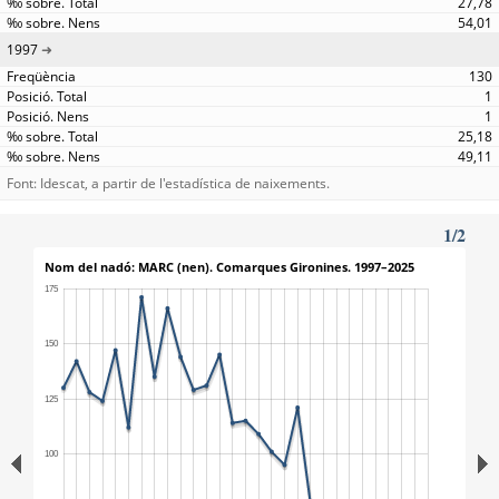
27,78
54,01
1997
130
1
1
25,18
49,11
Font: Idescat, a partir de l'estadística de naixements.