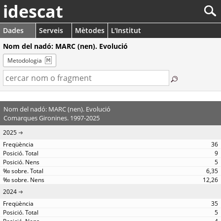
idescat
Dades
Serveis
Mètodes
L'Institut
Nom del nadó: MARC (nen). Evolució
Metodologia
Nom del nadó: MARC (nen). Evolució
Comarques Gironines. 1997-2025
2025
36
9
5
6,35
12,26
2024
35
5