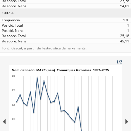
27,78
54,01
1997
130
1
1
25,18
49,11
Font: Idescat, a partir de l'estadística de naixements.