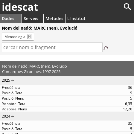
idescat
Dades
Serveis
Mètodes
L'Institut
Nom del nadó: MARC (nen). Evolució
Metodologia
Nom del nadó: MARC (nen). Evolució
Comarques Gironines. 1997-2025
2025
36
9
5
6,35
12,26
2024
35
5