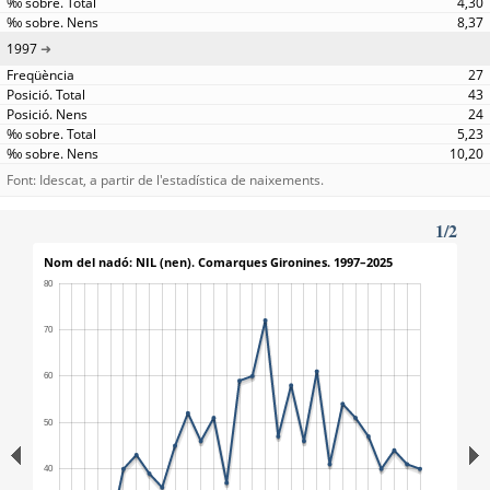
4,30
8,37
1997
27
43
24
5,23
10,20
Font: Idescat, a partir de l'estadística de naixements.