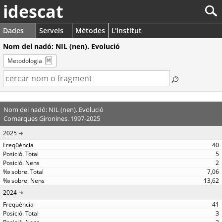
idescat
Dades
Serveis
Mètodes
L'Institut
Nom del nadó: NIL (nen). Evolució
Metodologia
Nom del nadó: NIL (nen). Evolució
Comarques Gironines. 1997-2025
2025
40
5
2
7,06
13,62
2024
41
3