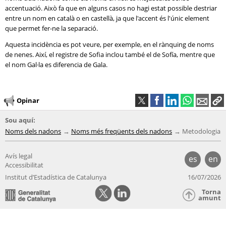
accentuació. Això fa que en alguns casos no hagi estat possible destriar
entre un nom en català o en castellà, ja que l'accent és l'únic element
que permet fer-ne la separació.
Aquesta incidència es pot veure, per exemple, en el rànquing de noms
de nenes. Així, el registre de Sofia inclou també el de Sofía, mentre que
el nom Gal·la es diferencia de Gala.
Opinar
Sou aquí:
Noms dels nadons
Noms més freqüents dels nadons
Metodologia
Avís legal
es
en
Accessibilitat
Institut d’Estadística de Catalunya
16/07/2026
Torna
amunt