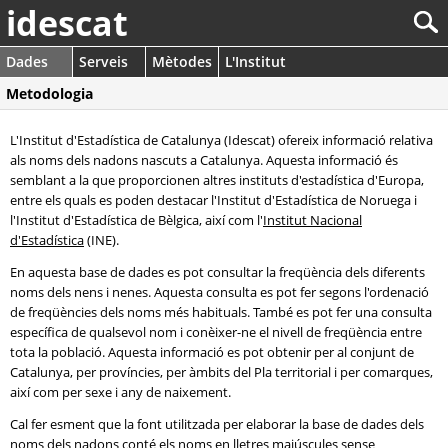
idescat
Dades
Serveis
Mètodes
L'Institut
Metodologia
L'Institut d'Estadística de Catalunya (Idescat) ofereix informació relativa
als noms dels nadons nascuts a Catalunya. Aquesta informació és
semblant a la que proporcionen altres instituts d'estadística d'Europa,
entre els quals es poden destacar l'Institut d'Estadística de Noruega i
l'Institut d'Estadística de Bèlgica, així com l'
Institut Nacional
d'Estadística
(INE).
En aquesta base de dades es pot consultar la freqüència dels diferents
noms dels nens i nenes. Aquesta consulta es pot fer segons l'ordenació
de freqüències dels noms més habituals. També es pot fer una consulta
específica de qualsevol nom i conèixer-ne el nivell de freqüència entre
tota la població. Aquesta informació es pot obtenir per al conjunt de
Catalunya, per províncies, per àmbits del Pla territorial i per comarques,
així com per sexe i any de naixement.
Cal fer esment que la font utilitzada per elaborar la base de dades dels
noms dels nadons conté els noms en lletres majúscules sense