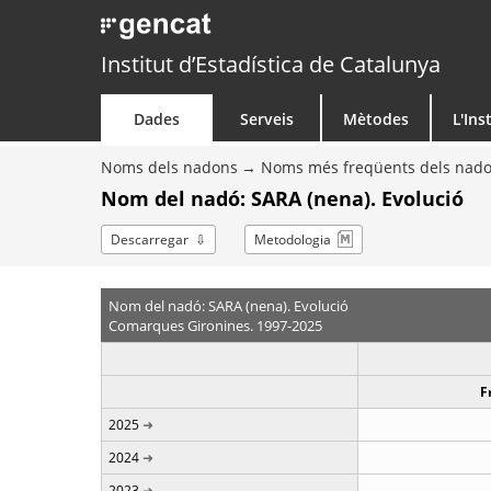
Institut d’Estadística de Catalunya
Dades
Serveis
Mètodes
L'Ins
Noms dels nadons
Noms més freqüents dels nad
Nom del nadó: SARA (nena). Evolució
Descarregar
Metodologia
Nom del nadó: SARA (nena). Evolució
Comarques Gironines. 1997-2025
F
2025
2024
2023