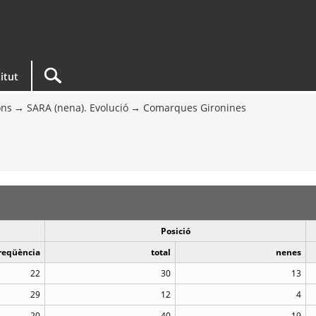
titut
ons
SARA (nena). Evolució
Comarques Gironines
Posició
reqüència
total
nenes
22
30
13
29
12
4
20
40
19