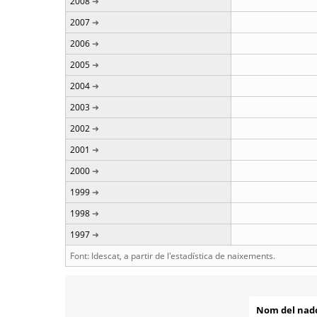
2008
2007
2006
2005
2004
2003
2002
2001
2000
1999
1998
1997
Font: Idescat, a partir de l'estadística de naixements.