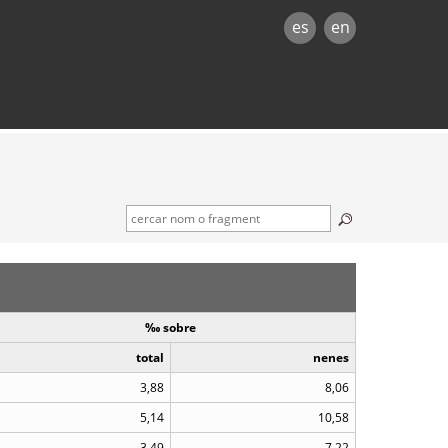
es
en
‰ sobre
total
nenes
3,88
8,06
5,14
10,58
3,49
7,22