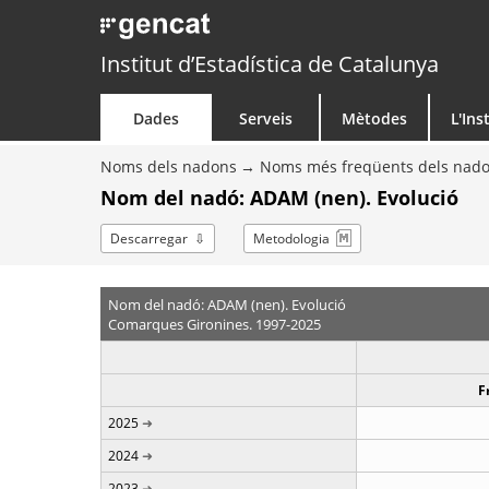
Institut d’Estadística de Catalunya
Dades
Serveis
Mètodes
L'Ins
Noms dels nadons
Noms més freqüents dels nad
Nom del nadó: ADAM (nen). Evolució
Descarregar
Metodologia
Nom del nadó: ADAM (nen). Evolució
Comarques Gironines. 1997-2025
F
2025
2024
2023