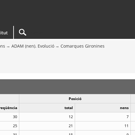
titut
ons
ADAM (nen). Evolució
Comarques Gironines
Posició
reqüència
total
nens
30
12
7
25
21
11
31
15
9