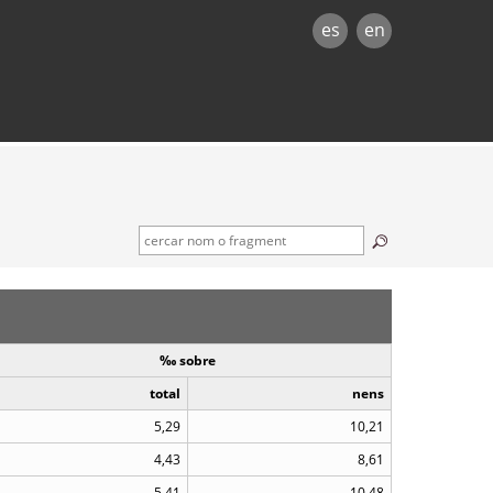
es
en
‰ sobre
total
nens
5,29
10,21
4,43
8,61
5,41
10,48