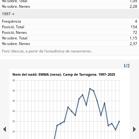
1,09
2,28
1997
4
154
72
1,15
2,37
Font: Idescat, a partir de l'estadística de naixements.