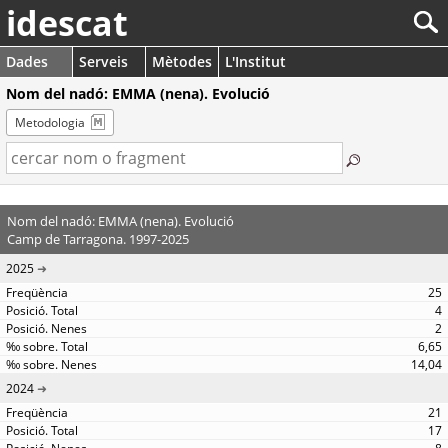
idescat
Dades
Serveis
Mètodes
L'Institut
Nom del nadó: EMMA (nena). Evolució
Metodologia
Nom del nadó: EMMA (nena). Evolució
Camp de Tarragona. 1997-2025
2025
25
4
2
6,65
14,04
2024
21
17