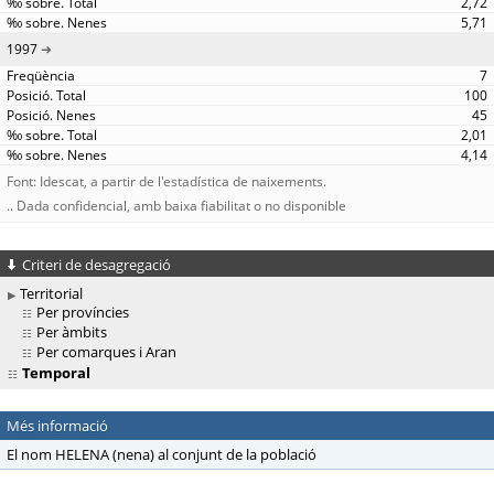
2,72
5,71
1997
7
100
45
2,01
4,14
Font: Idescat, a partir de l'estadística de naixements.
.. Dada confidencial, amb baixa fiabilitat o no disponible
Criteri de desagregació
Territorial
Per províncies
Per àmbits
Per comarques i Aran
Temporal
Més informació
El nom HELENA (nena) al conjunt de la població