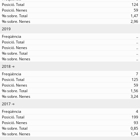
124
59
1,47
2,96
2019
..
..
..
..
..
2018
7
125
59
1,56
3,24
2017
4
199
93
0,85
1,74