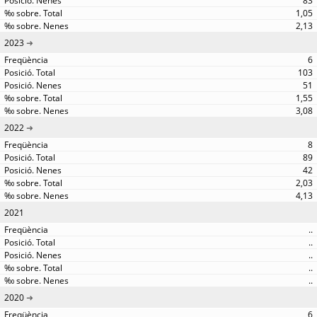
83
1,05
2,13
2023
6
103
51
1,55
3,08
2022
8
89
42
2,03
4,13
2021
..
..
..
..
..
2020
6