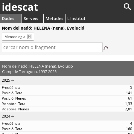
idescat
Dades
Serveis
Mètodes
L'Institut
Nom del nadó: HELENA (nena). Evolució
Metodologia
Nom del nadó: HELENA (nena). Evolució
Camp de Tarragona. 1997-2025
2025
5
141
61
1,33
2,81
2024
4
160