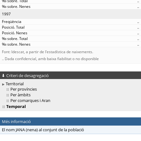
..
..
1997
..
..
..
..
..
Font: Idescat, a partir de l'estadística de naixements.
.. Dada confidencial, amb baixa fiabilitat o no disponible
Criteri de desagregació
Territorial
Per províncies
Per àmbits
Per comarques i Aran
Temporal
Més informació
El nom JANA (nena) al conjunt de la població