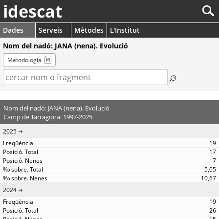
idescat
Dades
Serveis
Mètodes
L'Institut
Nom del nadó: JANA (nena). Evolució
Metodologia
Nom del nadó: JANA (nena). Evolució
Camp de Tarragona. 1997-2025
2025
19
17
7
5,05
10,67
2024
19
26