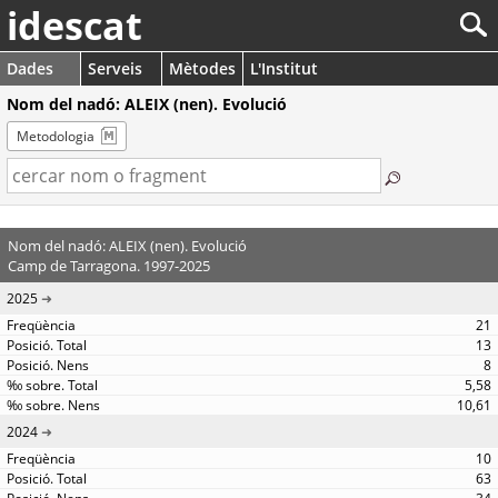
idescat
Dades
Serveis
Mètodes
L'Institut
Nom del nadó: ALEIX (nen). Evolució
Metodologia
Nom del nadó: ALEIX (nen). Evolució
Camp de Tarragona. 1997-2025
2025
21
13
8
5,58
10,61
2024
10
63