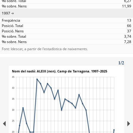
6,27
11,99
1997
13
66
37
3,74
7,28
Font: Idescat, a partir de l'estadística de naixements.