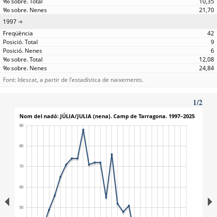
10,35
21,70
1997
42
9
6
12,08
24,84
Font: Idescat, a partir de l'estadística de naixements.