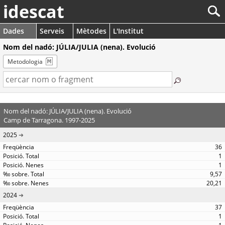
idescat
Dades
Serveis
Mètodes
L'Institut
Nom del nadó: JÚLIA/JULIA (nena). Evolució
Metodologia
Nom del nadó: JÚLIA/JULIA (nena). Evolució
Camp de Tarragona. 1997-2025
2025
36
1
1
9,57
20,21
2024
37
1